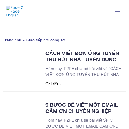
Nhảy
tới
nội
dung
Trang chủ
»
Giao tiếp nơi công sở
CÁCH VIẾT ĐƠN ỨNG TUYỂN
THU HÚT NHÀ TUYỂN DỤNG
Hôm nay, F2FE chia sẻ bài viết về “CÁCH
VIẾT ĐƠN ỨNG TUYỂN THU HÚT NHÀ
TUYỂN DỤNG ”. Bài viết được thực hiện để
Chi tiết »
giúp anh chị nắm rõ những gì anh chị cần
viết trong một đơn xin việc bằng tiếng anh.
Rồi giờ hãy cùng F2FE tìm hiểu bài viết
9 BƯỚC ĐỂ VIẾT MỘT EMAIL
hôm nay
CẢM ƠN CHUYÊN NGHIỆP
Hôm nay, F2FE chia sẻ bài viết về “9
BƯỚC ĐỂ VIẾT MỘT EMAIL CẢM ƠN