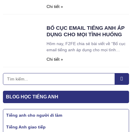
CHUYÊN NGHIỆP”. Bài viết được thực hiện
Chi tiết »
để hỗ trợ anh chị đang đi làm việc nhưng
vẫn còn gặp khó khăn khi muốn viết một
email cảm ơn cho khách hàng và đối tác.
BỐ CỤC EMAIL TIẾNG ANH ÁP
Để không làm mất
DỤNG CHO MỌI TÌNH HUỐNG
Hôm nay, F2FE chia sẻ bài viết về “Bố cục
email tiếng anh áp dụng cho mọi tình
huống”. Bài viết được thực hiện do nhận
Chi tiết »
thấy anh chị gặp khó khăn khi ,ất rất nhiều
thời gian và còn lan man khi không biết viết
một cái email bằng tiếng anh như thế nà.
Tìm
kiếm
BLOG HỌC TIẾNG ANH
Tiếng anh cho người đi làm
Tiếng Anh giao tiếp