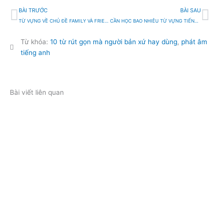
Prev
Ti
BÀI TRƯỚC
BÀI SAU
TỪ VỰNG VỀ CHỦ ĐỀ FAMILY VÀ FRIENDS
CẦN HỌC BAO NHIÊU TỪ VỰNG TIẾNG ANH ĐỂ THÀNH THẠO?
Từ khóa:
10 từ rút gọn mà người bản xứ hay dùng
,
phát âm
tiếng anh
Bài viết liên quan