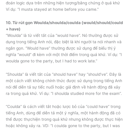
đoán logic dựa trên những hiện tượng/bằng chứng ở quá khứ
Ví dụ: “I musta stayed at home before you came.”
10. Từ rút gọn Woulda/shoulda/coulda (would/should/could
+ have)
“Woulda” là từ viết tắt của “would have”. Nó thường được sử
dụng trong tiếng Anh nói, đặc biệt là khi người ta nói nhanh và
ngắn gọn. “Would have” thường được sử dụng để biểu thị ý
nghĩa “would” đi kèm với một thời điểm trong quá khứ. Ví dụ: “I
woulda gone to the party, but I had to work late.”
“Shoulda” là viết tắt của “should have” hay “should’ve”. Đây là
một cách viết không chính thức được sử dụng trong tiếng Anh
nói để diễn tả sự tiếc nuối hoặc giả định về hành động đã xảy
ra trong quá khứ. Ví dụ: “I shoulda studied more for the exam”.
“Coulda” là cách viết tắt hoặc lược bỏ của “could have” trong
tiếng Anh, dùng để diễn tả một ý nghĩa, một hành động đã có
thể được thựchiện trong quá khứ nhưng không được thực hiện
hoặc không xảy ra. VD: “I coulda gone to the party, but I was