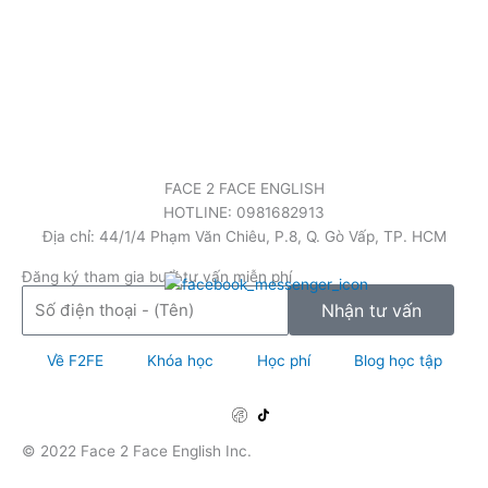
FACE 2 FACE ENGLISH
HOTLINE: 0981682913
Địa chỉ: 44/1/4 Phạm Văn Chiêu, P.8, Q. Gò Vấp, TP. HCM
Đăng ký tham gia buổi tư vấn miễn phí
Số
Nhận tư vấn
điện
thoại
Về F2FE
Khóa học
Học phí
Blog học tập
-
(Tên)
© 2022 Face 2 Face English Inc.