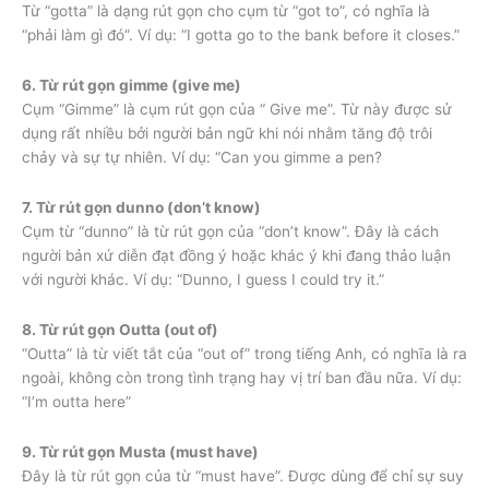
Từ “gotta” là dạng rút gọn cho cụm từ “got to”, có nghĩa là
“phải làm gì đó”. Ví dụ: “I gotta go to the bank before it closes.”
6. Từ rút gọn gimme (give me)
Cụm “Gimme” là cụm rút gọn của “ Give me”. Từ này được sử
dụng rất nhiều bởi người bản ngữ khi nói nhằm tăng độ trôi
chảy và sự tự nhiên. Ví dụ: “Can you gimme a pen?
7. Từ rút gọn dunno (don’t know)
Cụm từ “dunno” là từ rút gọn của “don’t know”. Đây là cách
người bản xứ diễn đạt đồng ý hoặc khác ý khi đang thảo luận
với người khác. Ví dụ: “Dunno, I guess I could try it.”
8. Từ rút gọn Outta (out of)
“Outta” là từ viết tắt của “out of” trong tiếng Anh, có nghĩa là ra
ngoài, không còn trong tình trạng hay vị trí ban đầu nữa. Ví dụ:
“I’m outta here”
9. Từ rút gọn Musta (must have)
Đây là từ rút gọn của từ “must have”. Được dùng để chỉ sự suy