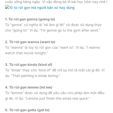
cuộc sống hằng ngày. Vì vậy đừng bỏ lỡ bài học hôm nay nhé !
1. Từ rút gọn gonna (going to)
Từ “gonna” có nghĩa là “sẽ làm gì đó” và được sử dụng thay
cho “going to”. Ví dụ: “I’m gonna go to the gym after work.”
2. Từ rút gọn wanna (want to)
Từ “wanna” là tùy từ rút gọn của “want to”. Ví dụ: “I wanna
watch that movie tonight.”
3. Từ rút gọn kinda (kind of)
Từ “kinda” thay cho “kind of” để chỉ sự mô tả một cái gì đó. Ví
dụ: “That painting is kinda boring.”
4. Từ rút gọn lemme (let me)
Từ “lemme” được sử dụng để yêu cầu cho phép làm một điều
gì đó. Ví dụ: “Lemme just finish this email real quick.”
5. Từ rút gọn gotta (got to)