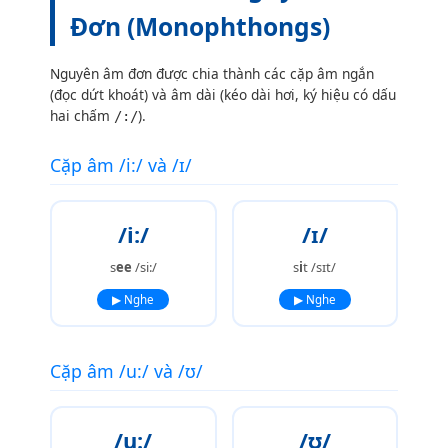
Đơn (Monophthongs)
Nguyên âm đơn được chia thành các cặp âm ngắn
(đọc dứt khoát) và âm dài (kéo dài hơi, ký hiệu có dấu
hai chấm
).
/:/
Cặp âm /i:/ và /ɪ/
/i:/
/ɪ/
s
ee
/si:/
s
i
t /sɪt/
▶ Nghe
▶ Nghe
Cặp âm /u:/ và /ʊ/
/u:/
/ʊ/