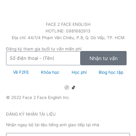
FACE 2 FACE ENGLISH
HOTLINE: 0981682913
Địa chỉ: 44/1/4 Phạm Văn Chiêu, P.8, Q. Gò Vấp, TP. HCM
Đăng ký tham gia buổi tư vấn miễn phí
Số
Nhận tư vấn
điện
thoại
Về F2FE
Khóa học
Học phí
Blog học tập
-
(Tên)
© 2022 Face 2 Face English Inc.
ĐĂNG KÝ NHẬN TÀI LIỆU
Nhận ngay bộ tài liệu tiếng anh giao tiếp tại nhà