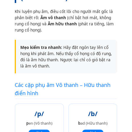
Khi luyện phụ âm, điều cốt lõi cho người mất gốc là
phân biệt rõ:
Âm vô thanh
(chỉ bật hơi mát, không
rung cổ họng) và
Âm hữu thanh
(phát ra tiếng, làm
rung cổ họng).
Mẹo kiểm tra nhanh:
Hãy đặt ngón tay lên cổ
họng khi phát âm. Nếu thấy cổ họng có độ rung,
đó là âm hữu thanh. Ngược lại chỉ có gió bật ra
là âm vô thanh.
Các cặp phụ âm Vô thanh – Hữu thanh
điển hình
/p/
/b/
p
en (Vô thanh)
b
ad (Hữu thanh)