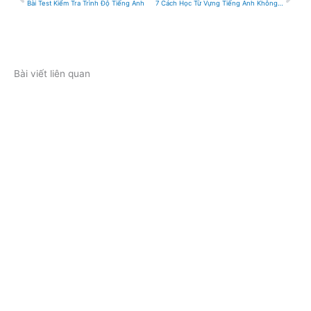
Bài Test Kiểm Tra Trình Độ Tiếng Anh
7 Cách Học Từ Vựng Tiếng Anh Không Bao Giờ Quên
Bài viết liên quan