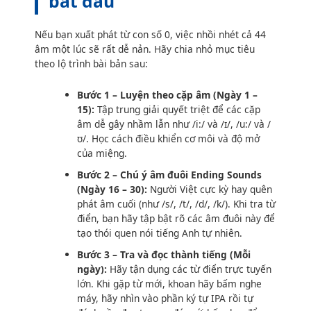
bắt đầu
Nếu bạn xuất phát từ con số 0, việc nhồi nhét cả 44
âm một lúc sẽ rất dễ nản. Hãy chia nhỏ mục tiêu
theo lộ trình bài bản sau:
Bước 1 – Luyện theo cặp âm (Ngày 1 –
15):
Tập trung giải quyết triệt để các cặp
âm dễ gây nhầm lẫn như /i:/ và /ɪ/, /u:/ và /
ʊ/. Học cách điều khiển cơ môi và độ mở
của miệng.
Bước 2 – Chú ý âm đuôi Ending Sounds
(Ngày 16 – 30):
Người Việt cực kỳ hay quên
phát âm cuối (như /s/, /t/, /d/, /k/). Khi tra từ
điển, bạn hãy tập bật rõ các âm đuôi này để
tạo thói quen nói tiếng Anh tự nhiên.
Bước 3 – Tra và đọc thành tiếng (Mỗi
ngày):
Hãy tận dụng các từ điển trực tuyến
lớn. Khi gặp từ mới, khoan hãy bấm nghe
máy, hãy nhìn vào phần ký tự IPA rồi tự