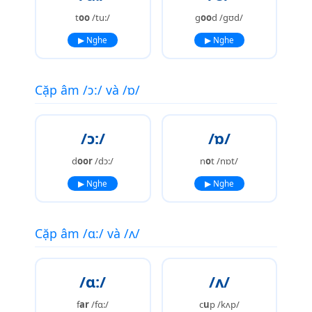
t
oo
/tu:/
g
oo
d /ɡʊd/
▶ Nghe
▶ Nghe
Cặp âm /ɔ:/ và /ɒ/
/ɔ:/
/ɒ/
d
oor
/dɔ:/
n
o
t /nɒt/
▶ Nghe
▶ Nghe
Cặp âm /ɑ:/ và /ʌ/
/ɑ:/
/ʌ/
f
ar
/fɑ:/
c
u
p /kʌp/