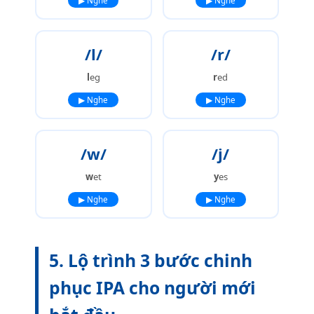
▶ Nghe
▶ Nghe
/l/
/r/
l
eg
r
ed
▶ Nghe
▶ Nghe
/w/
/j/
w
et
y
es
▶ Nghe
▶ Nghe
5. Lộ trình 3 bước chinh
phục IPA cho người mới