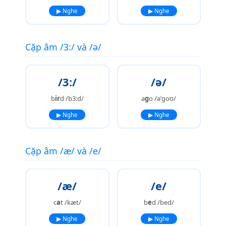
▶ Nghe
▶ Nghe
Cặp âm /3:/ và /ə/
/3:/
/ə/
b
ir
d /b3:d/
a
g
o /əˈɡoʊ/
▶ Nghe
▶ Nghe
Cặp âm /æ/ và /e/
/æ/
/e/
c
a
t /kæt/
b
e
d /bed/
▶ Nghe
▶ Nghe