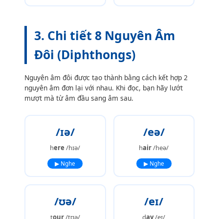
3. Chi tiết 8 Nguyên Âm
Đôi (Diphthongs)
Nguyên âm đôi được tạo thành bằng cách kết hợp 2
nguyên âm đơn lại với nhau. Khi đọc, bạn hãy lướt
mượt mà từ âm đầu sang âm sau.
/ɪə/
/eə/
h
ere
/hɪə/
h
air
/heə/
▶ Nghe
▶ Nghe
/ʊə/
/eɪ/
t
our
/tʊə/
d
ay
/eɪ/