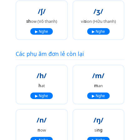
/ʃ/
/ʒ/
sh
ow (Vô thanh)
vi
s
ion (Hữu thanh)
▶ Nghe
▶ Nghe
Các phụ âm đơn lẻ còn lại
/h/
/m/
h
at
m
an
▶ Nghe
▶ Nghe
/n/
/ŋ/
n
ow
si
ng