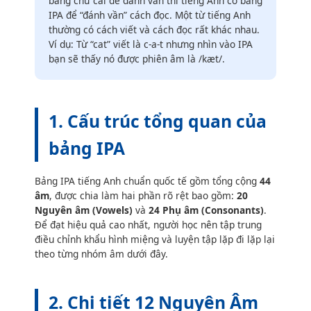
bảng chữ cái để đánh vần thì tiếng Anh có bảng
IPA để “đánh vần” cách đọc. Một từ tiếng Anh
thường có cách viết và cách đọc rất khác nhau.
Ví dụ: Từ “cat” viết là c-a-t nhưng nhìn vào IPA
bạn sẽ thấy nó được phiên âm là /kæt/.
1. Cấu trúc tổng quan của
bảng IPA
Bảng IPA tiếng Anh chuẩn quốc tế gồm tổng cộng
44
âm
, được chia làm hai phần rõ rệt bao gồm:
20
Nguyên âm (Vowels)
và
24 Phụ âm (Consonants)
.
Để đạt hiệu quả cao nhất, người học nên tập trung
điều chỉnh khẩu hình miệng và luyện tập lặp đi lặp lại
theo từng nhóm âm dưới đây.
2. Chi tiết 12 Nguyên Âm