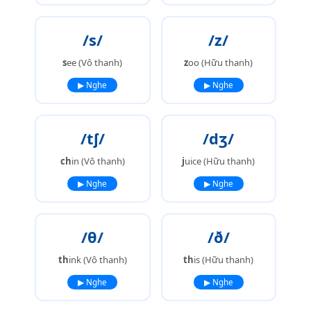
/s/
/z/
s
ee (Vô thanh)
z
oo (Hữu thanh)
▶ Nghe
▶ Nghe
/tʃ/
/dʒ/
ch
in (Vô thanh)
j
uice (Hữu thanh)
▶ Nghe
▶ Nghe
/θ/
/ð/
th
ink (Vô thanh)
th
is (Hữu thanh)
▶ Nghe
▶ Nghe