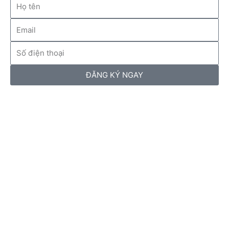
Họ
tên
Email
Số
điện
thoại
ĐĂNG KÝ NGAY