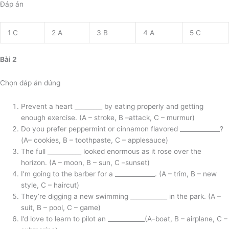
Đáp án
1 C
2 A
3 B
4 A
5 C
Bài 2
Chọn đáp án đúng
Prevent a heart _________ by eating properly and getting
enough exercise. (A – stroke, B –attack, C – murmur)
Do you prefer peppermint or cinnamon flavored _____________?
(A– cookies, B – toothpaste, C – applesauce)
The full ___________ looked enormous as it rose over the
horizon. (A – moon, B – sun, C –sunset)
I’m going to the barber for a _____________. (A – trim, B – new
style, C – haircut)
They’re digging a new swimming ____________ in the park. (A –
suit, B – pool, C – game)
I’d love to learn to pilot an ____________(A–boat, B – airplane, C –