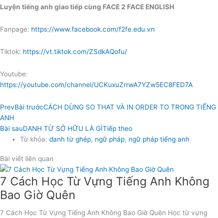
Luyện tiếng anh giao tiếp cùng FACE 2 FACE ENGLISH
Fanpage:
https://www.facebook.com/f2fe.edu.vn
Tiktok:
https://vt.tiktok.com/ZSdkAQofu/
Youtube:
https://youtube.com/channel/UCKuxuZrrwA7YZw5EC8FED7A
Prev
Bài trước
CÁCH DÙNG SO THAT VÀ IN ORDER TO TRONG TIẾNG
ANH
Bài sau
DANH TỪ SỞ HỮU LÀ GÌ
Tiếp theo
Từ khóa:
danh từ ghép
,
ngữ pháp
,
ngữ pháp tiếng anh
Bài viết liên quan
7 Cách Học Từ Vựng Tiếng Anh Không
Bao Giờ Quên
7 Cách Học Từ Vựng Tiếng Anh Không Bao Giờ Quên Học từ vựng