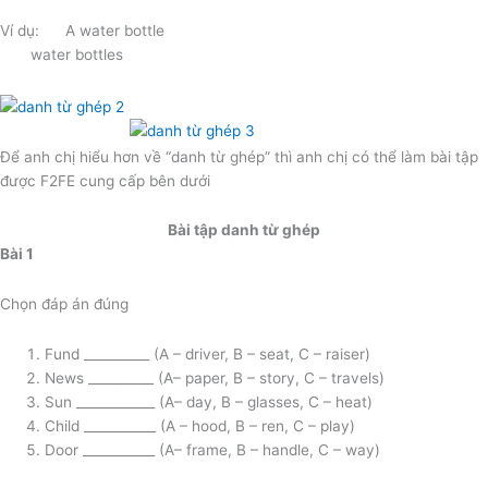
Ví dụ: A water bottle
water bottles
Để anh chị hiểu hơn về “danh từ ghép” thì anh chị có thể làm bài tập
được F2FE cung cấp bên dưới
Bài tập danh từ ghép
Bài 1
Chọn đáp án đúng
Fund __________ (A – driver, B – seat, C – raiser)
News __________ (A– paper, B – story, C – travels)
Sun ____________ (A– day, B – glasses, C – heat)
Child ___________ (A – hood, B – ren, C – play)
Door ___________ (A– frame, B – handle, C – way)