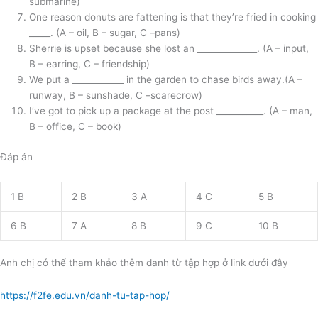
submarine)
One reason donuts are fattening is that they’re fried in cooking
_____. (A – oil, B – sugar, C –pans)
Sherrie is upset because she lost an ______________. (A – input,
B – earring, C – friendship)
We put a ____________ in the garden to chase birds away.(A –
runway, B – sunshade, C –scarecrow)
I’ve got to pick up a package at the post ___________. (A – man,
B – office, C – book)
Đáp án
1 B
2 B
3 A
4 C
5 B
6 B
7 A
8 B
9 C
10 B
Anh chị có thể tham khảo thêm danh từ tập hợp ở link dưới đây
https://f2fe.edu.vn/danh-tu-tap-hop/