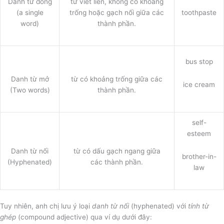
Danh từ đóng
từ viết liền, không có khoảng
(a single
trống hoặc gạch nối giữa các
toothpaste
word)
thành phần.
bus stop
Danh từ mở
từ có khoảng trống giữa các
ice cream
(Two words)
thành phần.
self-
esteem
Danh từ nối
từ có dấu gạch ngang giữa
brother-in-
(Hyphenated)
các thành phần.
law
Tuy nhiên, anh chị lưu ý loại
danh từ nối
(hyphenated) với
tính từ
ghép
(compound adjective) qua ví dụ dưới đây: