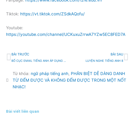
Fanpage:
https://www.facebook.com/f2fe.edu.vn
Tiktok:
https://vt.tiktok.com/ZSdkAQofu/
Youtube:
https://youtube.com/channel/UCKuxuZrrwA7YZw5EC8FED7A
Prev
Ti
BÀI TRƯỚC
BÀI SAU
BỐ CỤC EMAIL TIẾNG ANH ÁP DỤNG CHO MỌI TÌNH HUỐNG
LUYỆN NGHE TIẾNG ANH 8
Từ khóa:
ngữ pháp tiếng anh
,
PHÂN BIỆT DỄ DÀNG DANH
TỪ ĐẾM ĐƯỢC VÀ KHÔNG ĐẾM ĐƯỢC TRONG MỘT NỐT
NHẠC!
Bài viết liên quan