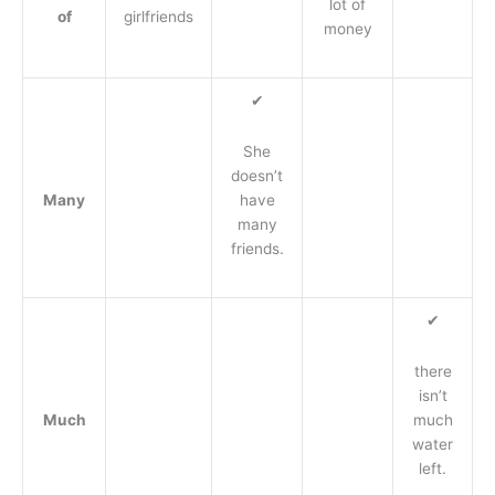
lot of
of
girlfriends
money
✔
She
doesn’t
Many
have
many
friends.
✔
there
isn’t
Much
much
water
left.