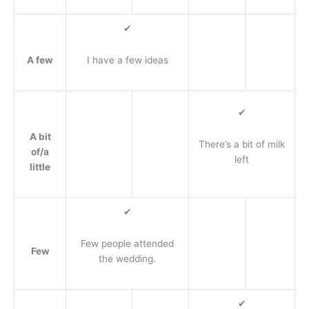
✔
A few
I have a few ideas
✔
A bit
There’s a bit of milk
of/a
left
little
✔
Few people attended
Few
the wedding.
✔