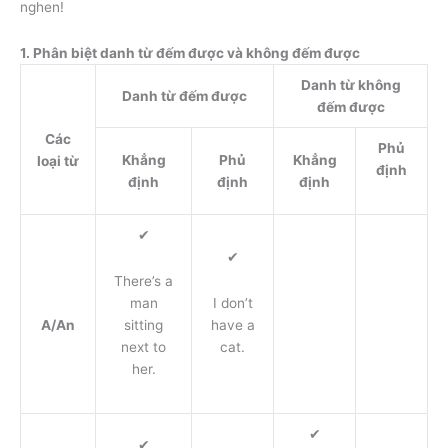
nghen!
1. Phân biệt danh từ đếm được và không đếm được
Danh từ không
Danh từ đếm được
đếm được
Các
Phủ
Khẳng
Phủ
Khẳng
loại từ
định
định
định
định
✔
✔
There’s a
man
I don’t
A/An
sitting
have a
next to
cat.
her.
✔
✔