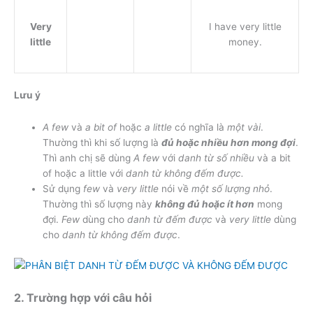
Very
I have very little
little
money.
Lưu ý
A few
và
a bit of
hoặc
a little
có nghĩa là
một vài
.
Thường thì khi số lượng là
đủ hoặc nhiều hơn mong đợi
.
Thì anh chị sẽ dùng
A few
với
danh từ số nhiều
và a bit
of hoặc a little với
danh từ không đếm được.
Sử dụng
few
và
very little
nói về
một số lượng nhỏ
.
Thường thì số lượng này
không đủ hoặc ít hơn
mong
đợi.
Few
dùng cho
danh từ đếm được
và
very little
dùng
cho
danh từ không đếm được
.
2. Trường hợp với câu hỏi