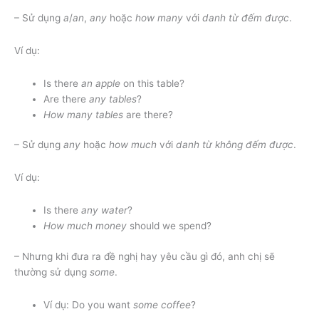
– Sử dụng
a
/
an
,
any
hoặc
how many
với
danh từ đếm được
.
Ví dụ:
Is there
an apple
on this table?
Are there
any tables
?
How many tables
are there?
– Sử dụng
any
hoặc
how much
với
danh từ không đếm được
.
Ví dụ:
Is there
any water
?
How much money
should we spend?
– Nhưng khi đưa ra đề nghị hay yêu cầu gì đó, anh chị sẽ
thường sử dụng
some
.
Ví dụ: Do you want
some coffee
?