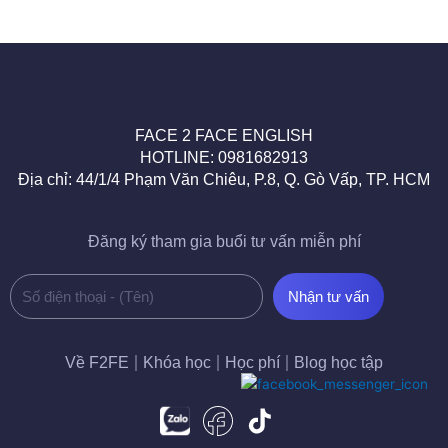
FACE 2 FACE ENGLISH
HOTLINE: 0981682913
Địa chỉ: 44/1/4 Phạm Văn Chiêu, P.8, Q. Gò Vấp, TP. HCM
Đăng ký tham gia buổi tư vấn miễn phí
Số
Nhận tư vấn
điện
thoại
-
Về F2FE
Khóa học
Học phí
Blog học tập
(Tên)