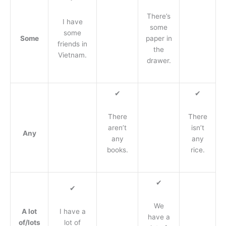
There’s
I have
some
some
Some
paper in
friends in
the
Vietnam.
drawer.
✔
✔
There
There
aren’t
isn’t
Any
any
any
books.
rice.
✔
✔
We
A lot
I have a
have a
of/lots
lot of